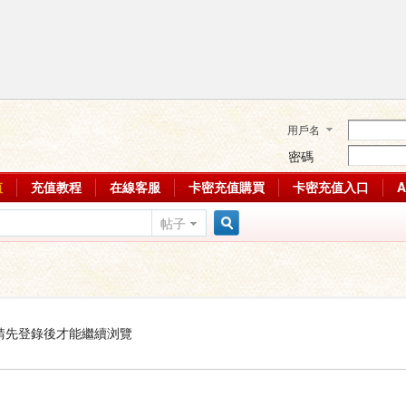
用戶名
密碼
值
充值教程
在線客服
卡密充值購買
卡密充值入口
帖子
搜
索
請先登錄後才能繼續浏覽