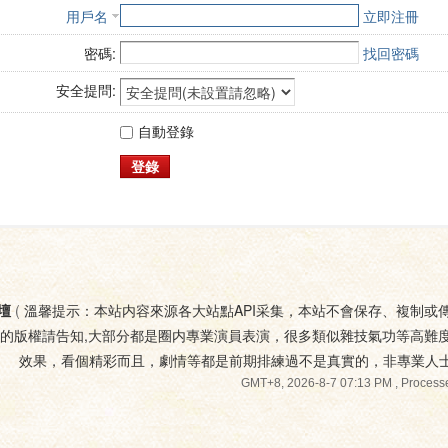
用戶名
立即注冊
密碼:
找回密碼
安全提問:
自動登錄
登錄
壇
(
溫馨提示：本站内容來源各大站點API采集，本站不會保存、複制或
您的版權請告知,大部分都是圈内專業演員表演，很多類似雜技氣功等高難
效果，看個精彩而且，劇情等都是前期排練過不是真實的，非專業人
GMT+8, 2026-8-7 07:13 PM
, Processe