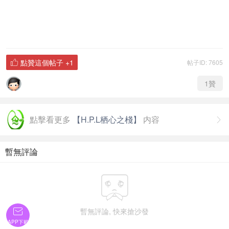
點贊這個帖子
+1
帖子ID: 7605

1
贊
點擊看更多
【H.P.L栖心之棧】
内容

暫無評論

暫無評論, 快來搶沙發

APP下載