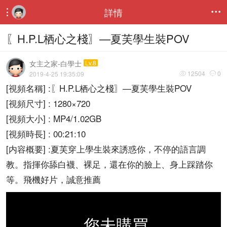
詳情


〖H.P.L栖心之棧〗—夏芙學生裝POV
女主之家-白學士
Lv.8
12504
0
2019-4-25 19:35:09


[視頻名稱] :〖H.P.L栖心之棧〗—夏芙學生裝POV
[視頻尺寸] : 1280×720
[視頻大小] : MP4/1.02GB
[視頻時長] : 00:21:10
[内容概要] :夏芙穿上學生裝來誘惑你，不停的語言調
教。指揮你舔白襪、裸足，還在你的臉上、身上踩踏你
等。飛機好片，誠意推薦
您未購買