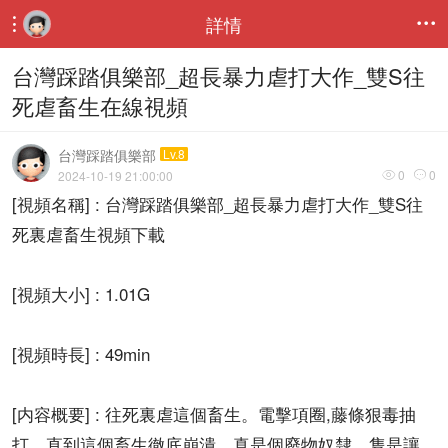
詳情


台灣踩踏俱樂部_超長暴力虐打大作_雙S往
死虐畜生在線視頻
台灣踩踏俱樂部
Lv.8
0
0
2024-10-19 21:00:00


[視頻名稱] : 台灣踩踏俱樂部_超長暴力虐打大作_雙S往
死裏虐畜生視頻下載
[視頻大小] : 1.01G
[視頻時長] : 49min
[内容概要] : 往死裏虐這個畜生。電擊項圈,藤條狠毒抽
打。直到這個畜生徹底崩潰。真是個廢物奴隸，隻是讓