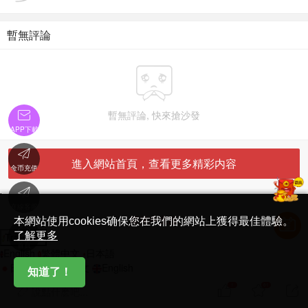
暫無評論


暫無評論, 快來搶沙發
APP下載

進入網站首頁，查看更多精彩内容
金币充值

'
在線客服
简体中文版
本網站使用cookies确保您在我們的網站上獲得最佳體驗。

了解更多
Translate
首頁
English
繁體中文
日本語
日本語
繁體中文
English
知道了！
1
81



說點什麽吧...
