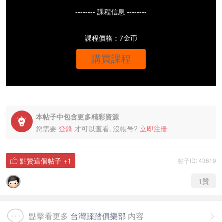
-------- 課程信息 --------
課程價格：7金币
購買課程
本帖子中包含更多精彩資源

您需要
登錄
才可以查看, 沒帳号?
立即注冊
點贊這個帖子
+1
帖子ID: 43619

1
贊
點擊看更多
台灣踩踏俱樂部
内容
