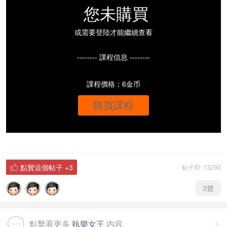
您未購買
或需要登陸才能繼續查看
-------- 課程信息 --------
課程價格：6金币
購買課程
點贊這個帖子
+3
帖子ID: 13290

3
贊
點擊看更多
執樂女王
内容
