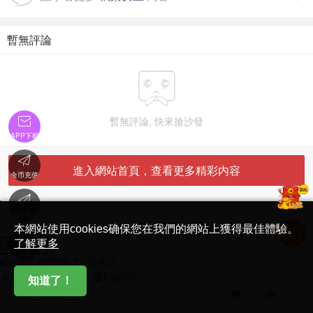
暫無評論

暫無評論, 快來搶沙發

APP下載

進入網站首頁，查看更多精彩内容
金币充值

'
在線客服
简体中文版
本網站使用cookies确保您在我們的網站上獲得最佳體驗。

了解更多
Translate
首頁
English
繁體中文
日本語
日本語
繁體中文
English
知道了！
3
50



說點什麽吧...
