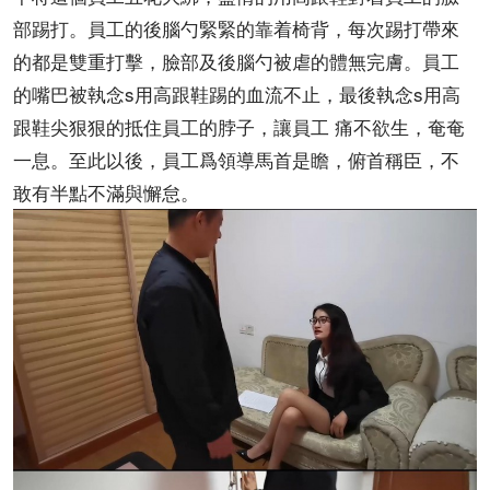
部踢打。員工的後腦勺緊緊的靠着椅背，每次踢打帶來
的都是雙重打擊，臉部及後腦勺被虐的體無完膚。員工
的嘴巴被執念s用高跟鞋踢的血流不止，最後執念s用高
跟鞋尖狠狠的抵住員工的脖子，讓員工 痛不欲生，奄奄
一息。至此以後，員工爲領導馬首是瞻，俯首稱臣，不
敢有半點不滿與懈怠。