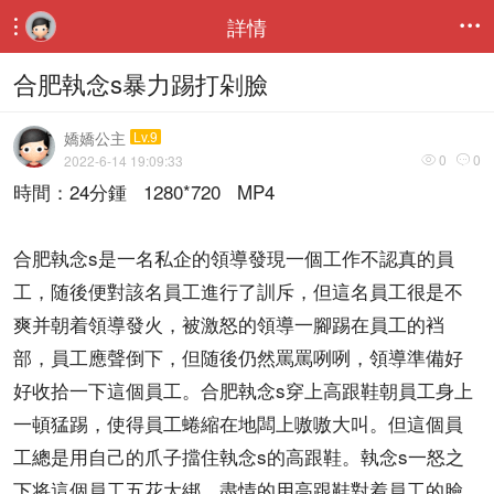
詳情


合肥執念s暴力踢打剁臉
嬌嬌公主
Lv.9
0
0
2022-6-14 19:09:33


時間：24分鍾 1280*720 MP4
合肥執念s是一名私企的領導發現一個工作不認真的員
工，随後便對該名員工進行了訓斥，但這名員工很是不
爽并朝着領導發火，被激怒的領導一腳踢在員工的裆
部，員工應聲倒下，但随後仍然罵罵咧咧，領導準備好
好收拾一下這個員工。合肥執念s穿上高跟鞋朝員工身上
一頓猛踢，使得員工蜷縮在地闆上嗷嗷大叫。但這個員
工總是用自己的爪子擋住執念s的高跟鞋。執念s一怒之
下将這個員工五花大綁，盡情的用高跟鞋對着員工的臉